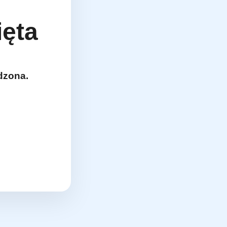
ięta
dzona.